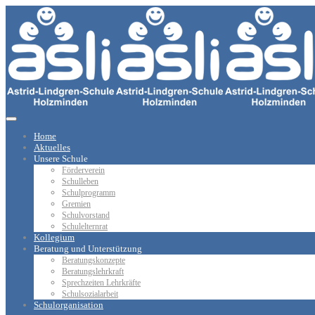
Home
Aktuelles
Unsere Schule
Förderverein
Schulleben
Schulprogramm
Gremien
Schulvorstand
Schulelternrat
Kollegium
Beratung und Unterstützung
Beratungskonzepte
Beratungslehrkraft
Sprechzeiten Lehrkräfte
Schulsozialarbeit
Schulorganisation