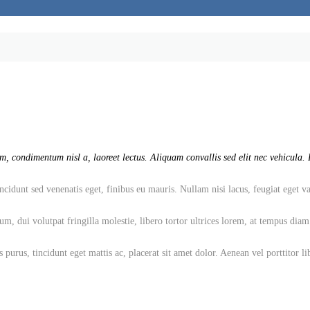
, condimentum nisl a, laoreet lectus. Aliquam convallis sed elit nec vehicula. P
cidunt sed venenatis eget, finibus eu mauris. Nullam nisi lacus, feugiat eget va
dui volutpat fringilla molestie, libero tortor ultrices lorem, at tempus diam pu
 purus, tincidunt eget mattis ac, placerat sit amet dolor. Aenean vel porttitor