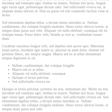
tincidunt sed venenatis eget, finibus eu mauris. Nullam nisi lacus, feugiat
eget varius eget, pellentesque dictum odio. Sed sollicitudin viverra est, at
aliquam metus ultrices id. Duis eu purus vel nisl commodo facilisis vitae ut
lectus.
Sed elementum dapibus tellus, a dictum metus interdum ac. Nullam
condimetum, dui volutpat fringilla molestie, libero tortor ultrices lorem, at
tempus diam purus non velit. Aliquam vel nulla eleifend, consequat elit id,
tristique massa. Fusce dolor velit, blandit ac erat ac, vestibulum ornare
diam.
Curabitur maximus feugiat velit, sed dapibus sem auctor quis. Maecenas
turpis purus, tincidunt eget mattis ac, placerat sit amet dolor. Aenean vel
porttitor libero, nec tempor magna. Mauris sed ex at tellus elementum
tempus dignissim ac est.
Nullam condimentum, dui volutpat fringilla
Mauris sed ex at tellus
Aliquam vel nulla eleifend, consequat
Quisque et lectus pulvinar
Sed sollicitudin viverra est
Quisque et lectus pulvinar, porttitor mi non, elementum dui. Morbi mi nisl,
tincidunt sed venenatis eget, finibus eu mauris. Nullam nisi lacus, feugiat
eget varius eget, pellentesque dictum odio. Sed sollicitudin viverra est. Sed
elementum dapibus tellus, a dictum metus interdum ac. Nullam
condimetum, dui volutpat fringilla molestie, libero tortor ultrices lorem, at
tempus diam purus non velit.