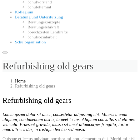
Schulvorstand
Schulelternrat
Kollegium
Beratung und Unterstützung
Beratungskonzepte
Beratungslehrkraft
Sprechzeiten Lehrkräfte
Schulsozialarbeit
Schulorganisation
Refurbishing old gears
Home
Refurbishing old gears
Refurbishing old gears
Lorem ipsum dolor sit amet, consectetur adipiscing elit. Mauris a enim
aliquam, condimentum nisl a, laoreet lectus. Aliquam convallis sed elit nec
vehicula. Praesent gravida, massa sit amet ullamcorper fringilla, tortor
nunc ultrices dui, in tristique leo leo sed massa.
Quisque et lectus pulvinar, porttitor mi non, elementum dui. Morbi mi nisl,